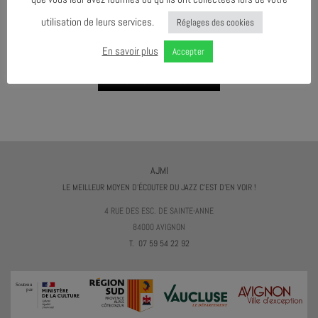
utilisation de leurs services.
Réglages des cookies
AGENDA AU FORMAT
CAL
I
En savoir plus
Accepter
TÉLÉCHARGER LE PROGRAMME
AJMI
LE MEILLEUR MOYEN D'ÉCOUTER DU JAZZ C'EST D'EN VOIR !
4 RUE DES ESC. DE SAINTE-ANNE
84000 AVIGNON
T. 07 59 54 22 92