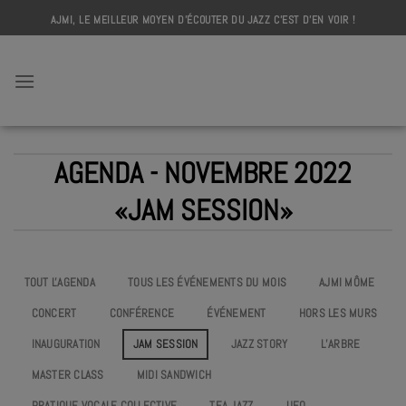
Skip
AJMI, LE MEILLEUR MOYEN D'ÉCOUTER DU JAZZ C'EST D'EN VOIR !
to
content
AJMI
AGENDA - NOVEMBRE 2022
«JAM SESSION»
TOUT L'AGENDA
TOUS LES ÉVÉNEMENTS DU MOIS
AJMI MÔME
CONCERT
CONFÉRENCE
ÉVÉNEMENT
HORS LES MURS
INAUGURATION
JAM SESSION
JAZZ STORY
L’ARBRE
MASTER CLASS
MIDI SANDWICH
PRATIQUE VOCALE COLLECTIVE
TEA JAZZ
UEO