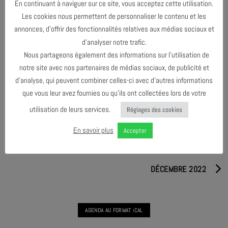
En continuant à naviguer sur ce site, vous acceptez cette utilisation.
Les cookies nous permettent de personnaliser le contenu et les
annonces, d’offrir des fonctionnalités relatives aux médias sociaux et
d’analyser notre trafic.
JAM SESSION #2
Nous partageons également des informations sur l’utilisation de
L’ABRE #3
AJMIMÔME#2 – LE SON
notre site avec nos partenaires de médias sociaux, de publicité et
TERMINÉ
TERMINÉ
L’ARBRE #4
ABHRA
d’analyse, qui peuvent combiner celles-ci avec d’autres informations
MASTERCLASS AVEC JULIEN
TERMINÉ
TERMINÉ
PONTVIANNE
que vous leur avez fournies ou qu’ils ont collectées lors de votre
TERMINÉ
utilisation de leurs services.
Réglages des cookies
En savoir plus
Accepter
OCTOBRE 2022
DÉCEMBRE 2022
AGENDA AU FORMAT
CAL
I