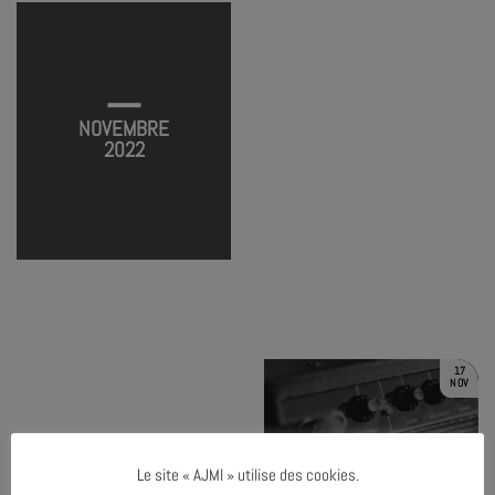
TERMINÉ
NOVEMBRE
2022
AFROPEAN PROJECT
FUTURE FOLK STORIES
TERMINÉ
TERMINÉ
PRATIQUE VOCALE COLLECTIVE #3
PRATIQUE VOCALE COLLECTIVE #4
TERMINÉ
TERMINÉ
JAZZ STORY #2 – DOLLAR BRAND
TERMINÉ
17
NOV
Le site « AJMI » utilise des cookies.
TERMINÉ