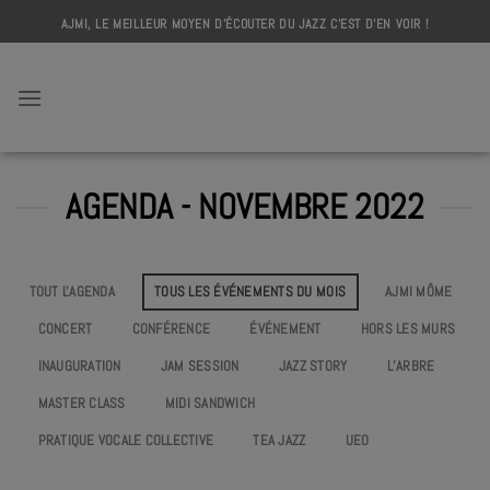
Skip
AJMI, LE MEILLEUR MOYEN D'ÉCOUTER DU JAZZ C'EST D'EN VOIR !
to
content
AJMI
AGENDA - NOVEMBRE 2022
TOUT L'AGENDA
TOUS LES ÉVÉNEMENTS DU MOIS
AJMI MÔME
CONCERT
CONFÉRENCE
ÉVÉNEMENT
HORS LES MURS
INAUGURATION
JAM SESSION
JAZZ STORY
L’ARBRE
MASTER CLASS
MIDI SANDWICH
PRATIQUE VOCALE COLLECTIVE
TEA JAZZ
UEO
L’ARBRE #2