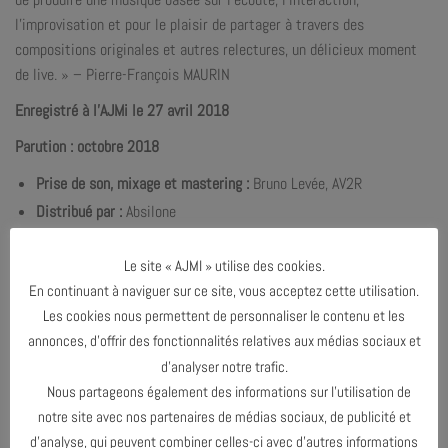
l’improvisation et pour le plaisir de partager à travers des
compositions originales et autres relectures, un délicieux moment
de live. » – Pierre-François MAURIN
Enregistré à l’AJMi le 27 avril 2018
Parution : octobre 2018
Prise de son, mixage et mastering :
Bruno Levée, AV2R
Distribué par
:
Absilone
Création graphique :
Didier Mazellier
Le site « AJMI » utilise des cookies.
En continuant à naviguer sur ce site, vous acceptez cette utilisation.
Les cookies nous permettent de personnaliser le contenu et les
annonces, d’offrir des fonctionnalités relatives aux médias sociaux et
d’analyser notre trafic.
Nous partageons également des informations sur l’utilisation de
notre site avec nos partenaires de médias sociaux, de publicité et
d’analyse, qui peuvent combiner celles-ci avec d’autres informations