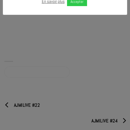
En savoir plus
Accepter
Album sur bandcamp.com
AJMILIVE #22
AJMILIVE #24