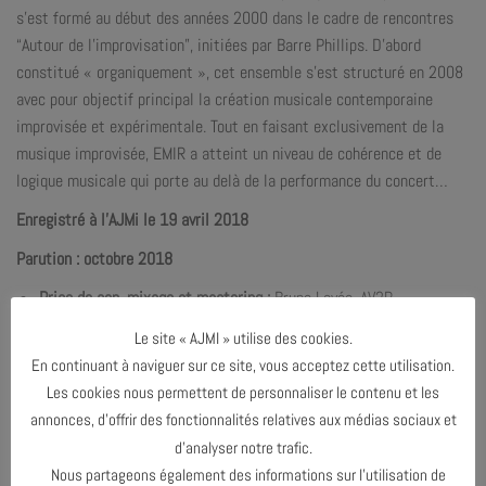
s’est formé au début des années 2000 dans le cadre de rencontres
“Autour de l’improvisation”, initiées par Barre Phillips. D’abord
constitué « organiquement », cet ensemble s’est structuré en 2008
avec pour objectif principal la création musicale contemporaine
improvisée et expérimentale. Tout en faisant exclusivement de la
musique improvisée, EMIR a atteint un niveau de cohérence et de
logique musicale qui porte au delà de la performance du concert…
Enregistré à l’AJMi le 19 avril 2018
Parution : octobre 2018
Prise de son, mixage et mastering :
Bruno Levée, AV2R
Distribué par
:
Absilone
Le site « AJMI » utilise des cookies.
Création graphique :
Didier Mazellier
En continuant à naviguer sur ce site, vous acceptez cette utilisation.
Les cookies nous permettent de personnaliser le contenu et les
annonces, d’offrir des fonctionnalités relatives aux médias sociaux et
d’analyser notre trafic.
Nous partageons également des informations sur l’utilisation de