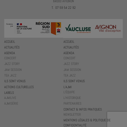
84000 AVIGNON
T. 07 59 54 22 92
ACCUEIL
ACCUEIL
ACTUALITÉS
ACTUALITÉS
AGENDA
AGENDA
CONCERT
CONCERT
JAZZ STORY
JAZZ STORY
JAM SESSION
JAM SESSION
TEA JAZZ
TEA JAZZ
ILS SONT VENUS
ILS SONT VENUS
ACTIONS CULTURELLES
L’AJMI
L’ÉQUIPE
LABELS
AJMILIVE
L’HISTORIQUE
AJMISÉRIE
PARTENAIRES
CONTACT & INFOS PRATIQUES
NEWSLETTER
MENTIONS LÉGALES & POLITIQUE DE
CONFIDENTIALITÉ