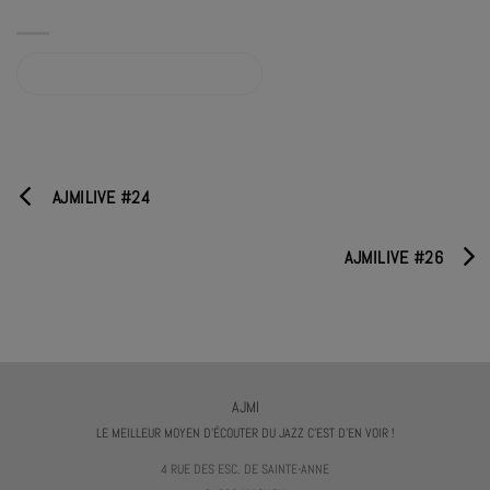
Album sur bandcamp.com
AJMILIVE #24
AJMILIVE #26
AJMI
LE MEILLEUR MOYEN D'ÉCOUTER DU JAZZ C'EST D'EN VOIR !
4 RUE DES ESC. DE SAINTE-ANNE