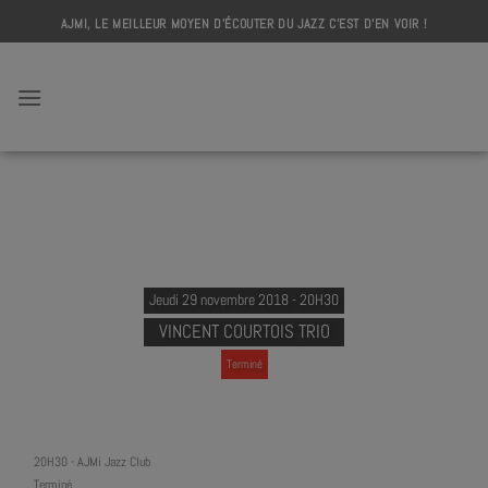
Skip
AJMI, LE MEILLEUR MOYEN D'ÉCOUTER DU JAZZ C'EST D'EN VOIR !
to
content
AJMI
Jeudi 29 novembre 2018 - 20H30
VINCENT COURTOIS TRIO
Terminé
20H30
-
AJMi Jazz Club
Terminé