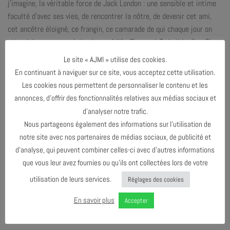
j’imagine, la véritable force de Jack London : une sensible et intime
faculté d’avec ses vies, de rencontrer la nôtre, de devenir cet ami,
cet ancêtre éloigné, ce frangin, ce camarade de qui chaque jour on
attend de nouveaux récits. Love of life, The road, To build a fire, The
sea wolf, The dreams of debs, Goliath ou The south of slot, autant de
Le site « AJMI » utilise des cookies.
nouvelles, romans et recueils qui ont inspiré directement un nouveau
En continuant à naviguer sur ce site, vous acceptez cette utilisation.
répertoire pour célébrer le septième anniversaire de mon trio, lui
Les cookies nous permettent de personnaliser le contenu et les
offrant le plaisir à son tour de partager et de raconter ».
annonces, d’offrir des fonctionnalités relatives aux médias sociaux et
d’analyser notre trafic.
MASTER CLASS DE VINCENT COURTOIS JEUDI 29 NOVEMBRE A l’AJMi,
Nous partageons également des informations sur l’utilisation de
de 14h00 à 17h00
notre site avec nos partenaires de médias sociaux, de publicité et
*Vous pouvez amener vos instruments.
d’analyse, qui peuvent combiner celles-ci avec d’autres informations
Tarifs Master Class : 20€ / Gratuit pour les élèves du CRR
que vous leur avez fournies ou qu’ils ont collectées lors de votre
Réservation indispensable : info@ajmi.fr / 04 90 860 861
utilisation de leurs services.
Réglages des cookies
En savoir plus
Accepter
PARTAGER & COMMENTER