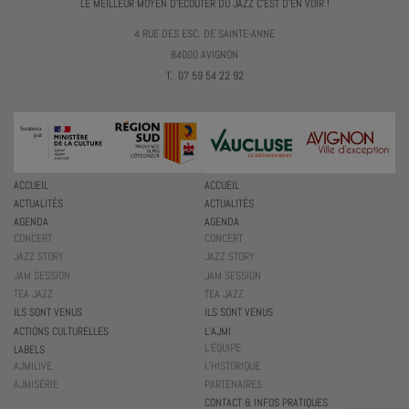
LE MEILLEUR MOYEN D'ÉCOUTER DU JAZZ C'EST D'EN VOIR !
4 RUE DES ESC. DE SAINTE-ANNE
84000 AVIGNON
T. 07 59 54 22 92
ACCUEIL
ACCUEIL
ACTUALITÉS
ACTUALITÉS
AGENDA
AGENDA
CONCERT
CONCERT
JAZZ STORY
JAZZ STORY
JAM SESSION
JAM SESSION
TEA JAZZ
TEA JAZZ
ILS SONT VENUS
ILS SONT VENUS
ACTIONS CULTURELLES
L’AJMI
L’ÉQUIPE
LABELS
AJMILIVE
L’HISTORIQUE
AJMISÉRIE
PARTENAIRES
CONTACT & INFOS PRATIQUES