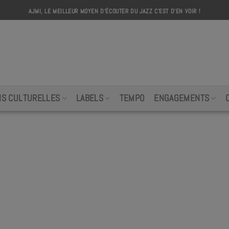
AJMI, LE MEILLEUR MOYEN D'ÉCOUTER DU JAZZ C'EST D'EN VOIR !
AJMI
NS CULTURELLES
LABELS
TEMPO
ENGAGEMENTS