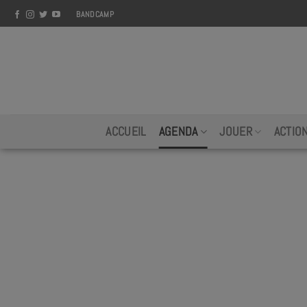
Skip
BANDCAMP
to
content
ACCUEIL
AGENDA
JOUER
ACTIO