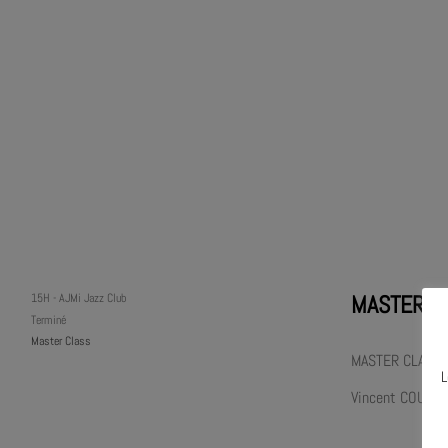
MASTER CL
15H
-
AJMi Jazz Club
Terminé
Master Class
MASTER CLASS
L
Vincent COURTOI
N