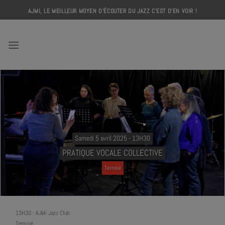
Skip
AJMI, LE MEILLEUR MOYEN D'ÉCOUTER DU JAZZ C'EST D'EN VOIR !
to
content
AJMI
Samedi 5 avril 2025 - 13H30
PRATIQUE VOCALE COLLECTIVE
Terminé
13H30
-
AJMi Jazz Club
Terminé