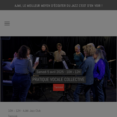
Skip
AJMI, LE MEILLEUR MOYEN D'ÉCOUTER DU JAZZ C'EST D'EN VOIR !
to
content
AJMI
Samedi 5 avril 2025 - 10H › 12H
PRATIQUE VOCALE COLLECTIVE
Terminé
10H › 12H
-
AJMi Jazz Club
Terminé