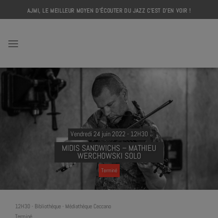
Skip
AJMI, LE MEILLEUR MOYEN D'ÉCOUTER DU JAZZ C'EST D'EN VOIR !
to
content
AJMI
Vendredi 24 juin 2022 - 12H30
MIDIS SANDWICHS – MATHIEU
WERCHOWSKI SOLO
Terminé
12H30
-
Bibliothèque - Médiathèque Ceccano
Terminé