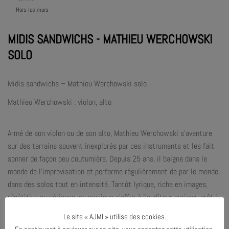
Hors les murs
MIDIS SANDWICHS - MATHIEU WERCHOWSKI
SOLO
Midis sandwichs – Mathieu Werchowski solo
Mathieu Werchowski : violon, alto
Armé de son violon ou de son alto, Mathieu Werchowski s’aventure
sur des terrains souvent inexplorés par ces instruments et les fait
sonner de façon peu coutumière. Depuis 25 ans, il baigne dans le
monde de l’improvisation et performe régulièrement de par le monde
dans des solos tout en intensité. Tantôt lyrique, riche en images,
répétitive ou aérienne, sa musique s’offre à l’auditeur curieux, prêt à
suivre un chemin escarpé qui mène là où la grande route ne conduit
Le site « AJMI » utilise des cookies.
pas. Un concert en solo offrant son lot de promesses poétiques et