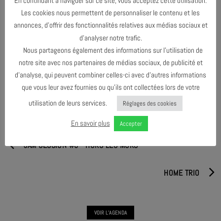
En continuant à naviguer sur ce site, vous acceptez cette utilisation.
soniques et qui se prolonge dans Noir Paradis, dernier disque du
Les cookies nous permettent de personnaliser le contenu et les
musicien paru cette année sur le label Montagne Noire du GMEA.
annonces, d’offrir des fonctionnalités relatives aux médias sociaux et
d’analyser notre trafic.
Nous partageons également des informations sur l’utilisation de
notre site avec nos partenaires de médias sociaux, de publicité et
PARTAGER & COMMENTER
d’analyse, qui peuvent combiner celles-ci avec d’autres informations
que vous leur avez fournies ou qu’ils ont collectées lors de votre
utilisation de leurs services.
Réglages des cookies
En savoir plus
Accepter
JAM SESSION #8 - HORS LES MURS
HOME TRIO
VOIR L'AGENDA