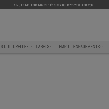
AJMI, LE MEILLEUR MOYEN D'ÉCOUTER DU JAZZ C'EST D'EN VOIR !
AJMI
NS CULTURELLES
LABELS
TEMPO
ENGAGEMENTS