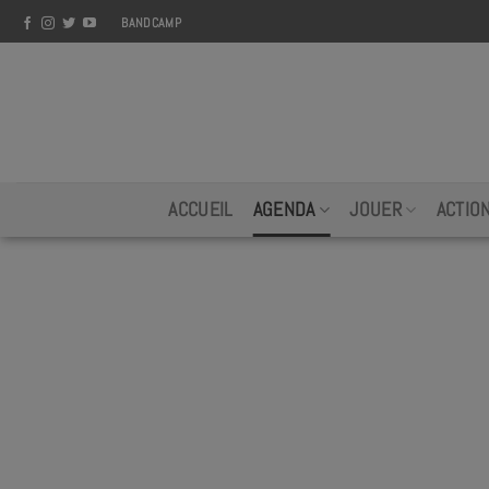
Skip
BANDCAMP
to
content
ACCUEIL
AGENDA
JOUER
ACTIO