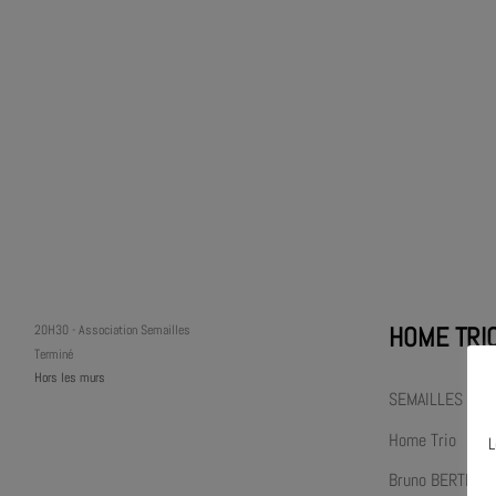
HOME TRI
20H30
-
Association Semailles
Terminé
Hors les murs
SEMAILLES FÊTE
Home Trio
L
Bruno BERTRAND