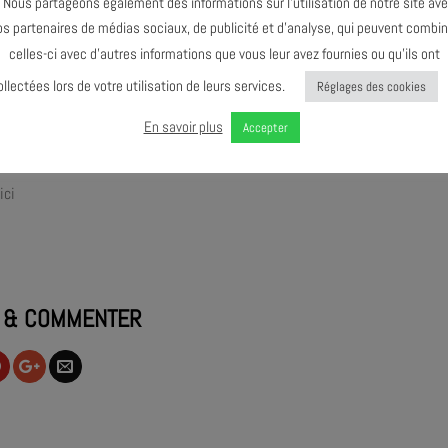
ous partageons également des informations sur l’utilisation de notre site av
 basse électrique.
os partenaires de médias sociaux, de publicité et d’analyse, qui peuvent combin
 sax alto
celles-ci avec d’autres informations que vous leur avez fournies ou qu’ils ont
 plus large du terme, la musique entraînante proposée par le HOME TRIO po
ollectées lors de votre utilisation de leurs services.
Réglages des cookies
de compositions originales.
En savoir plus
Accepter
 place.
ici
 & COMMENTER