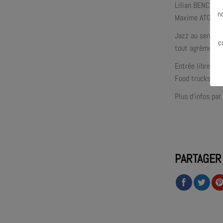
N
Lilian BENCINI :
n
Maxime ATGER :
Jazz au sens le
c
tout agrémenté 
Entrée libre
Food trucks sur
Plus d’infos par 
PARTAGER