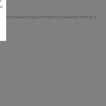
ec
er
ur cette occasion navigue entre répertoire classique et moderne, le