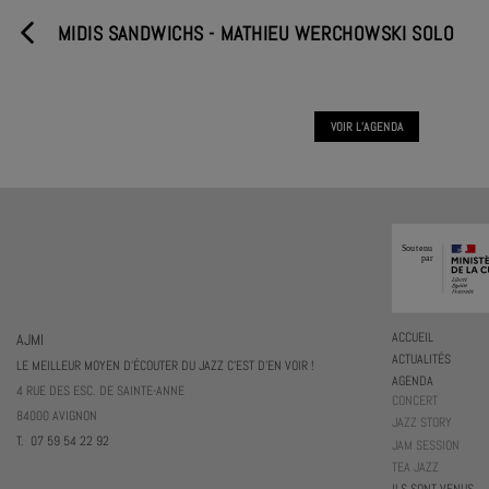
MIDIS SANDWICHS - MATHIEU WERCHOWSKI SOLO
VOIR L'AGENDA
AJMI
ACCUEIL
ACTUALITÉS
LE MEILLEUR MOYEN D'ÉCOUTER DU JAZZ C'EST D'EN VOIR !
AGENDA
4 RUE DES ESC. DE SAINTE-ANNE
CONCERT
84000 AVIGNON
JAZZ STORY
T. 07 59 54 22 92
JAM SESSION
TEA JAZZ