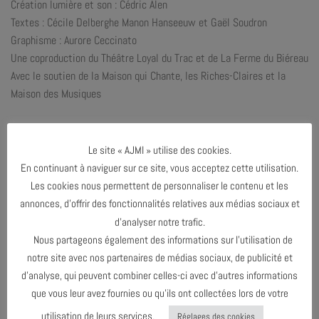
Création lumière et son : Cédric Alen
Textes : Cécile Delberghe Manon Hanseeuw et Gaël Soudron
Graphisme : Aurore Ceccinato
Une coproduction du Théâtre Loyal du Trac et de La Ferme du Biéreau
Avec le soutien de la Maison qui Chante, les Riches-Claires et la
Maison des Musiques
Le site « AJMI » utilise des cookies.
INFOS & RÉSERVATIONS
En continuant à naviguer sur ce site, vous acceptez cette utilisation.
Les cookies nous permettent de personnaliser le contenu et les
annonces, d’offrir des fonctionnalités relatives aux médias sociaux et
d’analyser notre trafic.
Nous partageons également des informations sur l’utilisation de
notre site avec nos partenaires de médias sociaux, de publicité et
d’analyse, qui peuvent combiner celles-ci avec d’autres informations
que vous leur avez fournies ou qu’ils ont collectées lors de votre
utilisation de leurs services.
Réglages des cookies