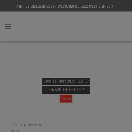
Skip
AJMI, LE MEILLEUR MOYEN D'ÉCOUTER DU JAZZ C'EST D'EN VOIR !
to
content
AJMI
Jeudi 11 juillet 2019 - 12H30
FIRMIN ET HECTOR
Terminé
12H30
-
AJMi Jazz Club
Terminé