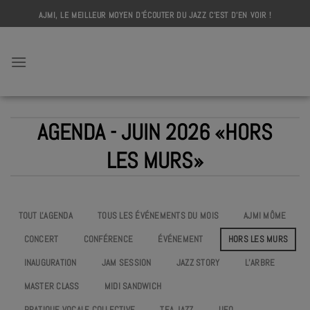
Skip
AJMI, LE MEILLEUR MOYEN D'ÉCOUTER DU JAZZ C'EST D'EN VOIR !
to
content
AJMI
AGENDA - JUIN 2026 «HORS
LES MURS»
TOUT L'AGENDA
TOUS LES ÉVÉNEMENTS DU MOIS
AJMI MÔME
CONCERT
CONFÉRENCE
ÉVÉNEMENT
HORS LES MURS
INAUGURATION
JAM SESSION
JAZZ STORY
L’ARBRE
MASTER CLASS
MIDI SANDWICH
PRATIQUE VOCALE COLLECTIVE
TEA JAZZ
UEO