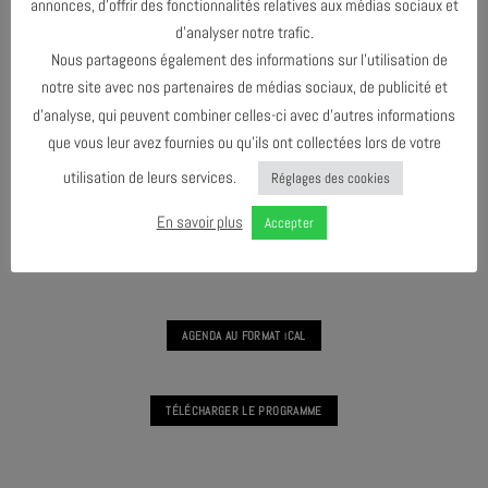
annonces, d’offrir des fonctionnalités relatives aux médias sociaux et
d’analyser notre trafic.
Nous partageons également des informations sur l’utilisation de
TRIPTYQUE SONORE
notre site avec nos partenaires de médias sociaux, de publicité et
d’analyse, qui peuvent combiner celles-ci avec d’autres informations
que vous leur avez fournies ou qu’ils ont collectées lors de votre
utilisation de leurs services.
Réglages des cookies
MAI 2026
En savoir plus
Accepter
SEPTEMBRE 2026
AGENDA AU FORMAT
CAL
I
TÉLÉCHARGER LE PROGRAMME