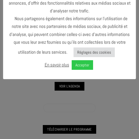
annonces, d’offrir des fonctionnalités relatives aux médias sociaux et
d’analyser notre trafic.
Nous partageons également des informations sur l’utilisation de
notre site avec nos partenaires de médias sociaux, de publicité et
d’analyse, qui peuvent combiner celles-ci avec d’autres informations
que vous leur avez fournies ou qu’ils ont collectées lors de votre
ATELIER D'IMPROVISATION VOCALE AVEC JULIETTE MEYER
utilisation de leurs services.
Réglages des cookies
MASTERCLASS #2 - ARNAUD DOLMEN
En savoir plus
Accepter
VOIR L'AGENDA
VOIR L'AGENDA MASTER CLASS
TÉLÉCHARGER LE PROGRAMME