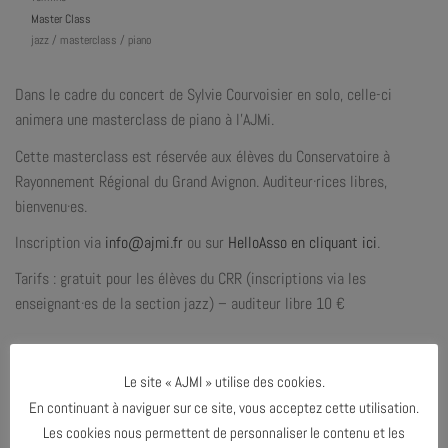
Master Class
jazz / masterclass / piano
Dans le cadre du concert de Sylvie Courvoisier en solo, celle-ci
animera une masterclass de piano à l’AJMi.
Cette masterclass est réservée aux élèves du Conservatoire à
Rayonnement Régional du Grand Avignon. Auditeur·rices libres,
bienvenu·es.
Inscription
via
info@ajmi.fr
ou
sur
HelloAsso en cliquant ici
.
Tarifs : gratuit pour les élèves du CRR (inscriptions via les
enseignant·es de la section jazz) – auditeur libre 10
€
Le site « AJMI » utilise des cookies.
En continuant à naviguer sur ce site, vous acceptez cette utilisation.
PARTAGER & COMMENTER
Les cookies nous permettent de personnaliser le contenu et les