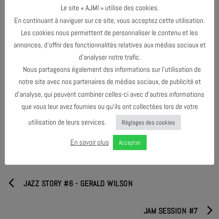
Le site « AJMI » utilise des cookies.
Tarif : 75€ pour le semestre
En continuant à naviguer sur ce site, vous acceptez cette utilisation.
Inscription aux ateliers de l’AJMi : info@ajmi.fr —
Les cookies nous permettent de personnaliser le contenu et les
07.59.54.22.92
annonces, d’offrir des fonctionnalités relatives aux médias sociaux et
d’analyser notre trafic.
Nous partageons également des informations sur l’utilisation de
notre site avec nos partenaires de médias sociaux, de publicité et
d’analyse, qui peuvent combiner celles-ci avec d’autres informations
PARTAGER & COMMENTER
que vous leur avez fournies ou qu’ils ont collectées lors de votre
utilisation de leurs services.
Réglages des cookies
En savoir plus
Accepter
JAZZ STORY #6 - GERALD WILSON
JAM SESSION #7