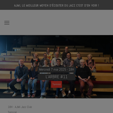
Skip
AJMI, LE MEILLEUR MOYEN D'ÉCOUTER DU JAZZ C'EST D'EN VOIR !
to
content
AJMI
Mercredi 7 mai 2025 - 18H
L’ARBRE #11
Terminé
18H
-
AJMi Jazz Club
Terminé