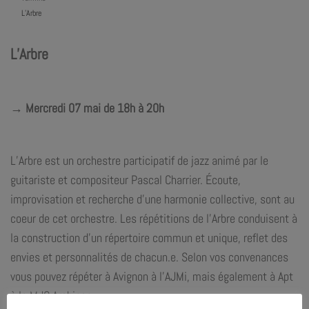
L’Arbre
L’Arbre
→ Mercredi 07 mai de 18h à 20h
L’Arbre est un orchestre participatif de jazz animé par le
guitariste et compositeur Pascal Charrier. Écoute,
improvisation et recherche d’une harmonie collective, sont au
coeur de cet orchestre. Les répétitions de l’Arbre conduisent à
la construction d’un répertoire commun et unique, reflet des
envies et personnalités de chacun.e. Selon vos convenances
vous pouvez répéter à Avignon à l’AJMi, mais également à Apt
à la MJC Archipop.