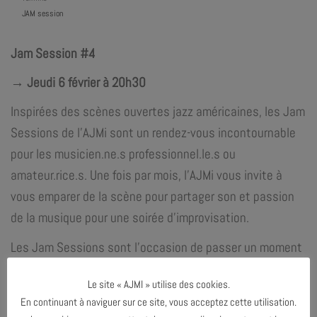
JAM session
Jam Session #4
→ Jeudi 6 février à 20h30
Inspirées des scènes ouvertes jazz américaines, les Jam
Sessions de l’AJMi sont un rendez-vous incontournable
pour les musicien.ne.s professionnel.le.s ou
amateur.rice.s. Une fois par mois, l’AJMi vous invite à
vous emparer de la scène pour partager son et passion
de la musique pour une soirée d’improvisation.
Les Jam Sessions sont l’occasion de passer un moment
convivial en famille ou entre ami.e.s, alors ramène ton ou
Le site « AJMI » utilise des cookies.
tes instruments et rejoins la scène !
En continuant à naviguer sur ce site, vous acceptez cette utilisation.