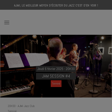
Skip
AJMI, LE MEILLEUR MOYEN D'ÉCOUTER DU JAZZ C'EST D'EN VOIR !
to
content
AJMI
Jeudi 6 février 2025 - 20H30
JAM SESSION #4
Terminé
20H30
-
AJMi Jazz Club
Terminé