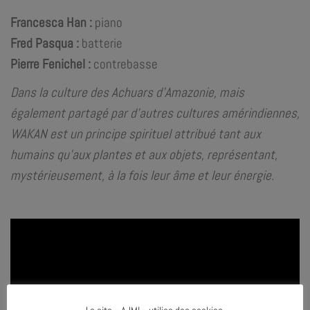
Francesca Han :
piano
Fred Pasqua :
batterie
Pierre Fenichel :
contrebasse
Dans la culture des Achuars d’Amazonie, mais
également partagé par d’autres cultures amérindiennes,
WAKAN est un principe spirituel attribué tant aux
humains qu’aux plantes et aux objets, représentant,
mystérieusement, à la fois leur âme et leur énergie.