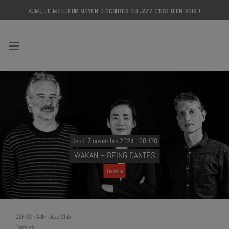
Skip
AJMI, LE MEILLEUR MOYEN D'ÉCOUTER DU JAZZ C'EST D'EN VOIR !
to
content
AJMI
Jeudi 7 novembre 2024 - 20H30
WAKAN – BEING DANTÈS
Terminé
20H30
-
AJMi Jazz Club
Terminé