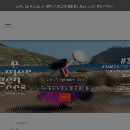
Skip
AJMI, LE MEILLEUR MOYEN D'ÉCOUTER DU JAZZ C'EST D'EN VOIR !
to
content
AJMI
Ven. 13 septembre - 14H
ÉMERGENCES 3E ÉDITION
Terminé
14H
-
Aramon
Terminé