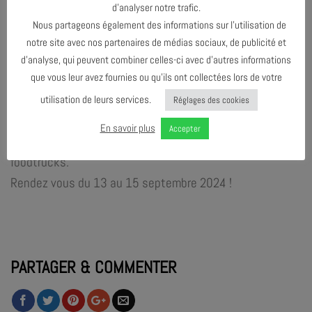
d’analyser notre trafic.
l’Eau Unesco de Montpellier, nous proposent des thèmes
Nous partageons également des informations sur l’utilisation de
et des invités en lien avec les enjeux actuels des
notre site avec nos partenaires de médias sociaux, de publicité et
usages de l’eau et des risques pour nos territoires.
d’analyse, qui peuvent combiner celles-ci avec d’autres informations
En écho aux JO Paris 2024, nous proposons une journée
que vous leur avez fournies ou qu’ils ont collectées lors de votre
autour de l’Eau et du sport avec des installations,
utilisation de leurs services.
Réglages des cookies
animations au Relais Fluvial des Estères :
En savoir plus
Accepter
démonstrations d’aviron, animations bateau, concerts,
foodtrucks.
Rendez vous du 13 au 15 septembre 2024 !
PARTAGER & COMMENTER