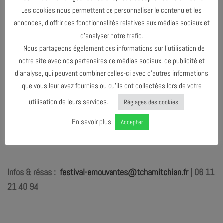
Les cookies nous permettent de personnaliser le contenu et les
Vendredi 20 septembre
annonces, d’offrir des fonctionnalités relatives aux médias sociaux et
19h : Duo Sophia Domancich et Simon Goubert
d’analyser notre trafic.
Nous partageons également des informations sur l’utilisation de
21h : Riccardo Del Fra tentet
notre site avec nos partenaires de médias sociaux, de publicité et
d’analyse, qui peuvent combiner celles-ci avec d’autres informations
que vous leur avez fournies ou qu’ils ont collectées lors de votre
Samedi 21 septembre
utilisation de leurs services.
Réglages des cookies
19h : “Print” – Sylvain Cathala quartet
En savoir plus
Accepter
21h : “Stev’in my mind” – Fabrice Martinez quintet
Infos & résas :
festival-emouvantes@tchamitchian.fr
| 06 11
21 40 94