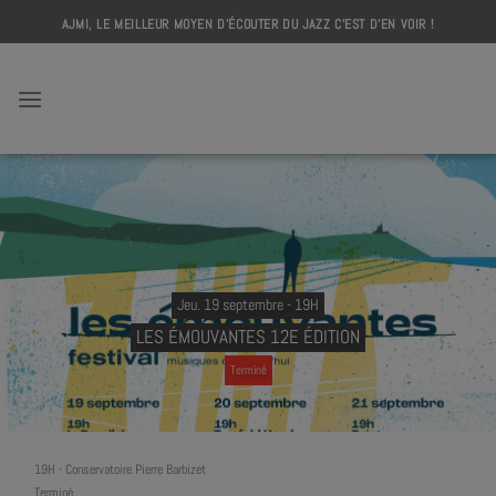
Skip
AJMI, LE MEILLEUR MOYEN D'ÉCOUTER DU JAZZ C'EST D'EN VOIR !
to
content
AJMI
Jeu. 19 septembre - 19H
LES ÉMOUVANTES 12E ÉDITION
Terminé
19H
-
Conservatoire Pierre Barbizet
Terminé