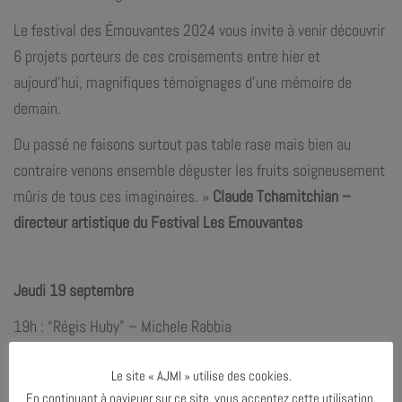
Le festival des Émouvantes 2024 vous invite à venir découvrir
6 projets porteurs de ces croisements entre hier et
aujourd’hui, magnifiques témoignages d’une mémoire de
demain.
Du passé ne faisons surtout pas table rase mais bien au
contraire venons ensemble déguster les fruits soigneusement
mûris de tous ces imaginaires. »
Claude Tchamitchian –
directeur artistique du Festival Les Emouvantes
Jeudi 19 septembre
19h : “Régis Huby” – Michele Rabbia
21h : “Vortice” – Claude Tchamitchian Quartet
Le site « AJMI » utilise des cookies.
En continuant à naviguer sur ce site, vous acceptez cette utilisation.