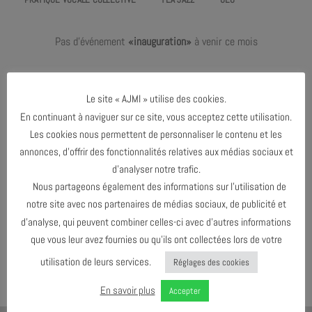
Pas d'événement
«inauguration»
à venir ce mois
Le dernier événement de l'agenda :
Février 2024
Le site « AJMI » utilise des cookies.
En continuant à naviguer sur ce site, vous acceptez cette utilisation.
Les cookies nous permettent de personnaliser le contenu et les
FÉVRIER 2024
annonces, d’offrir des fonctionnalités relatives aux médias sociaux et
d’analyser notre trafic.
Nous partageons également des informations sur l’utilisation de
AGENDA AU FORMAT
CAL
I
notre site avec nos partenaires de médias sociaux, de publicité et
d’analyse, qui peuvent combiner celles-ci avec d’autres informations
que vous leur avez fournies ou qu’ils ont collectées lors de votre
TÉLÉCHARGER LE PROGRAMME
utilisation de leurs services.
Réglages des cookies
En savoir plus
Accepter