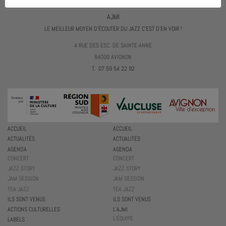
AJMI
LE MEILLEUR MOYEN D'ÉCOUTER DU JAZZ C'EST D'EN VOIR !
4 RUE DES ESC. DE SAINTE-ANNE
84000 AVIGNON
T. 07 59 54 22 92
ACCUEIL
ACCUEIL
ACTUALITÉS
ACTUALITÉS
AGENDA
AGENDA
CONCERT
CONCERT
JAZZ STORY
JAZZ STORY
JAM SESSION
JAM SESSION
TEA JAZZ
TEA JAZZ
ILS SONT VENUS
ILS SONT VENUS
ACTIONS CULTURELLES
L’AJMI
L’ÉQUIPE
LABELS