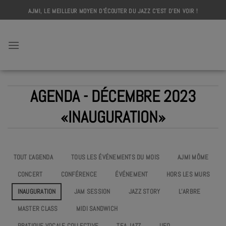
Skip
AJMI, LE MEILLEUR MOYEN D'ÉCOUTER DU JAZZ C'EST D'EN VOIR !
to
content
AJMI
AGENDA - DÉCEMBRE 2023
«INAUGURATION»
TOUT L'AGENDA
TOUS LES ÉVÉNEMENTS DU MOIS
AJMI MÔME
CONCERT
CONFÉRENCE
ÉVÉNEMENT
HORS LES MURS
INAUGURATION
JAM SESSION
JAZZ STORY
L’ARBRE
MASTER CLASS
MIDI SANDWICH
PRATIQUE VOCALE COLLECTIVE
TEA JAZZ
UEO