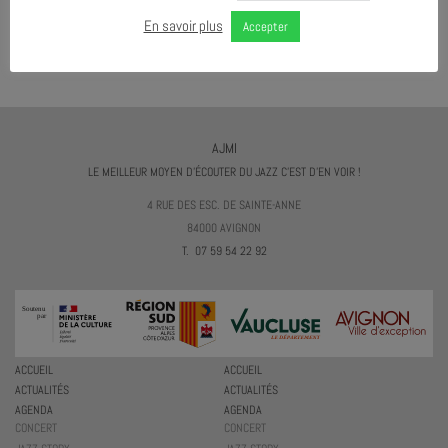
En savoir plus
Accepter
TÉLÉCHARGER LE PROGRAMME
AJMI
LE MEILLEUR MOYEN D'ÉCOUTER DU JAZZ C'EST D'EN VOIR !
4 RUE DES ESC. DE SAINTE-ANNE
84000 AVIGNON
T. 07 59 54 22 92
ACCUEIL
ACCUEIL
ACTUALITÉS
ACTUALITÉS
AGENDA
AGENDA
CONCERT
CONCERT