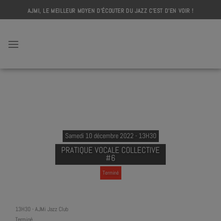
Skip
AJMI, LE MEILLEUR MOYEN D'ÉCOUTER DU JAZZ C'EST D'EN VOIR !
to
content
AJMI
Samedi 10 décembre 2022 - 13H30
PRATIQUE VOCALE COLLECTIVE
#6
Terminé
13H30
-
AJMi Jazz Club
Terminé