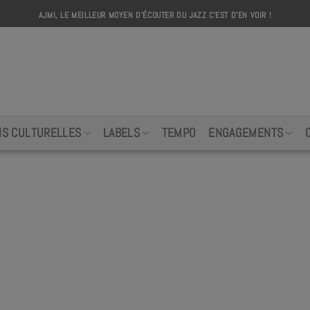
AJMI, LE MEILLEUR MOYEN D'ÉCOUTER DU JAZZ C'EST D'EN VOIR !
AJMI
NS CULTURELLES
LABELS
TEMPO
ENGAGEMENTS