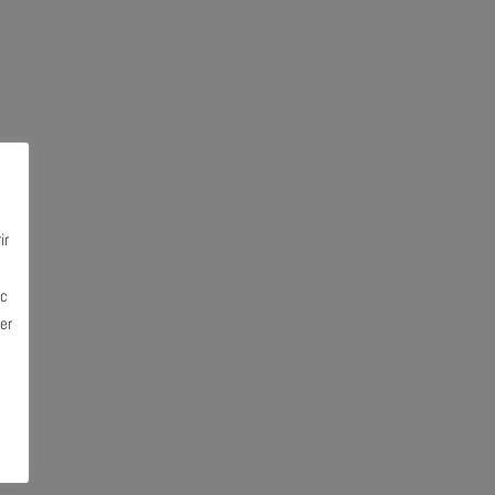
ir
ec
er