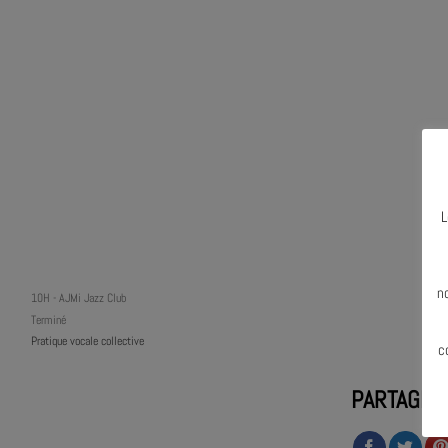
L
N
n
10H
-
AJMi Jazz Club
Terminé
Pratique vocale collective
c
PARTAGER