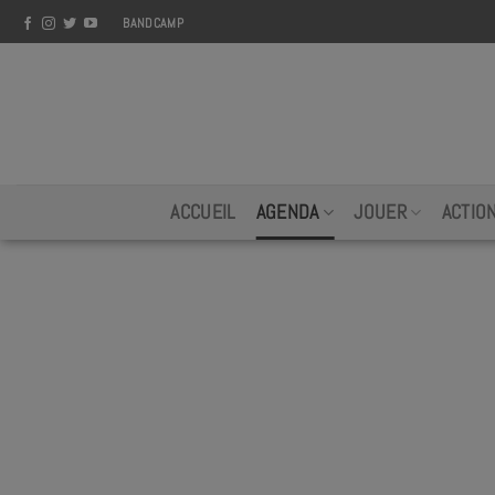
Skip
BANDCAMP
to
content
ACCUEIL
AGENDA
JOUER
ACTIO