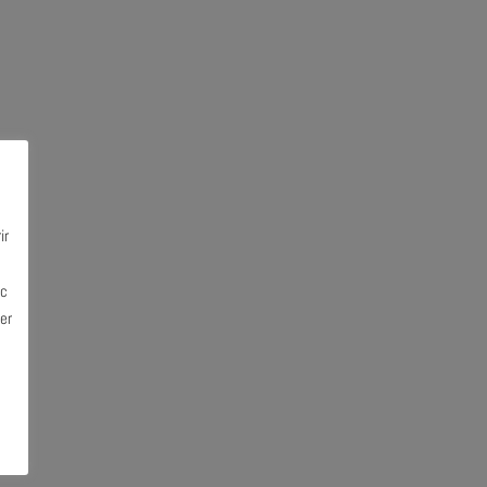
ir
ec
er