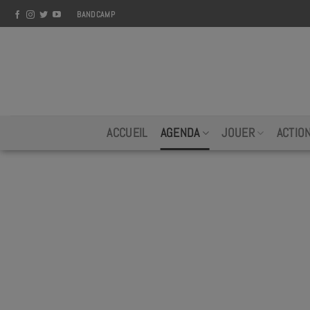
Skip
BANDCAMP
to
content
ACCUEIL
AGENDA
JOUER
ACTIO