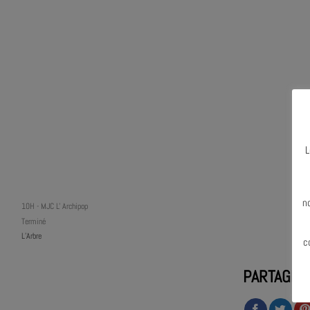
L
N
n
10H
-
MJC L' Archipop
Terminé
L’Arbre
c
PARTAGER