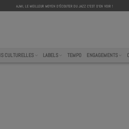
AJMI, LE MEILLEUR MOYEN D'ÉCOUTER DU JAZZ C'EST D'EN VOIR !
AJMI
NS CULTURELLES
LABELS
TEMPO
ENGAGEMENTS