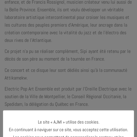
enfance, et de Francis Rossignol, musicien créateur venu lui aussi de
la Belle Province. Ensemble, ils ont voulu développer un véritable
laboratoire artistique intercontinental pour croiser les musiques et
les cultures des peuples premiers d’Amérique, leur ancrage dans la
création contemporaine avec la vitalité du jazz et de l’électro des
deux rives de l’Atlantique.
Ce projet n’a pu se réaliser complèment, Sipi ayant été retenu par le
décès de son père au moment de la tournée en France.
Ce concert et ce disque leur sont dédiés ainsi qu’à la communauté
Attikamekw.
Electric Pop Art Ensemble est produit par l’Oreille Electrique avec le
soutien de la Ville de Montpellier, le Conseil Régional Occitanie, la
Spedidam, la délégation du Québec en France.
Enregistré à l’AJMi le 14 novembre 2019
Le site « AJMI » utilise des cookies.
Parution : Février 2020
En continuant à naviguer sur ce site, vous acceptez cette utilisation.