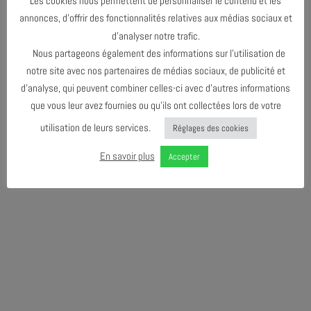
Prise de son, mixage & mastering :
Bruno Levée, AV2R
Les cookies nous permettent de personnaliser le contenu et les
annonces, d’offrir des fonctionnalités relatives aux médias sociaux et
Distribué par
:
Absilone
d’analyser notre trafic.
Création graphique :
Didier Mazellier
Nous partageons également des informations sur l’utilisation de
notre site avec nos partenaires de médias sociaux, de publicité et
d’analyse, qui peuvent combiner celles-ci avec d’autres informations
que vous leur avez fournies ou qu’ils ont collectées lors de votre
utilisation de leurs services.
Réglages des cookies
En savoir plus
Accepter