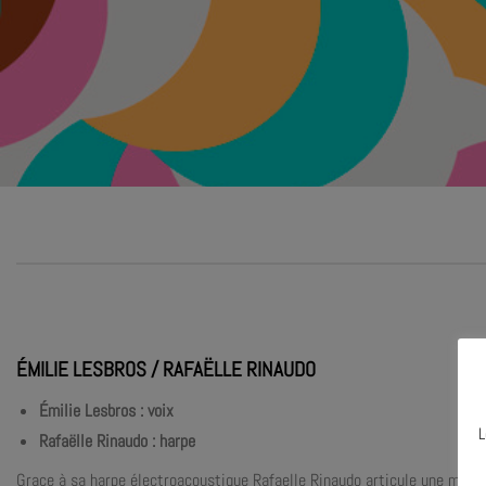
ÉMILIE LESBROS / RAFAËLLE RINAUDO
Émilie Lesbros : voix
L
Rafaëlle Rinaudo : harpe
Grace à sa harpe électroacoustique Rafaelle Rinaudo articule une mus