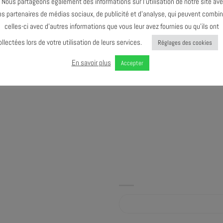
ous partageons également des informations sur l’utilisation de notre site av
 un duo au style inclassable, au
os partenaires de médias sociaux, de publicité et d’analyse, qui peuvent combin
si par les musiques traditionnelles
celles-ci avec d’autres informations que vous leur avez fournies ou qu’ils ont
s livrer une performance unique.
ollectées lors de votre utilisation de leurs services.
Réglages des cookies
En savoir plus
Accepter
Album sur bandcamp.com