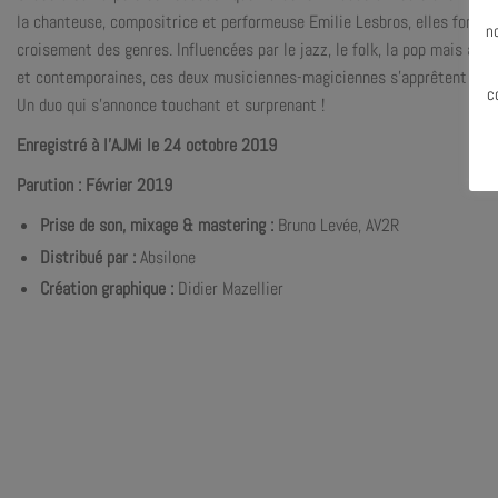
N
la chanteuse, compositrice et performeuse Emilie Lesbros, elles forment
n
croisement des genres. Influencées par le jazz, le folk, la pop mais aus
et contemporaines, ces deux musiciennes-magiciennes s’apprêtent à nou
c
Un duo qui s’annonce touchant et surprenant !
Enregistré à l’AJMi le 24 octobre 2019
Parution : Février 2019
Prise de son, mixage & mastering :
Bruno Levée, AV2R
Distribué par
:
Absilone
Création graphique :
Didier Mazellier