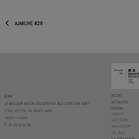
AJMILIVE #28
AJMI
ACCUEIL
ACTUALITÉS
LE MEILLEUR MOYEN D'ÉCOUTER DU JAZZ C'EST D'EN VOIR !
AGENDA
4 RUE DES ESC. DE SAINTE-ANNE
CONCERT
84000 AVIGNON
JAZZ STORY
T. 07 59 54 22 92
JAM SESSION
TEA JAZZ