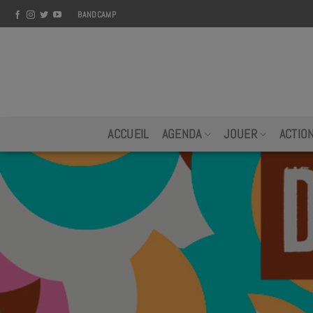
Skip
BANDCAMP
to
content
ACCUEIL
AGENDA
JOUER
ACTIO