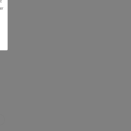
ec
er