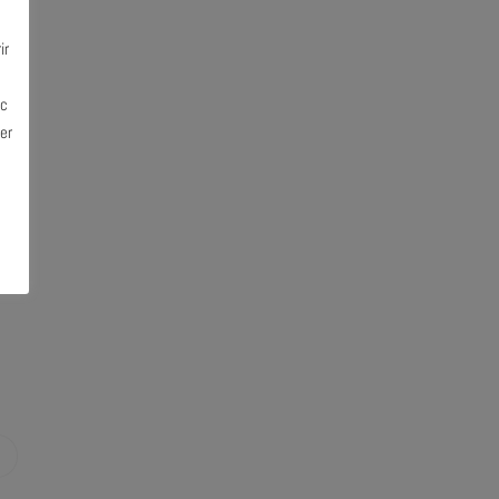
ir
ec
er