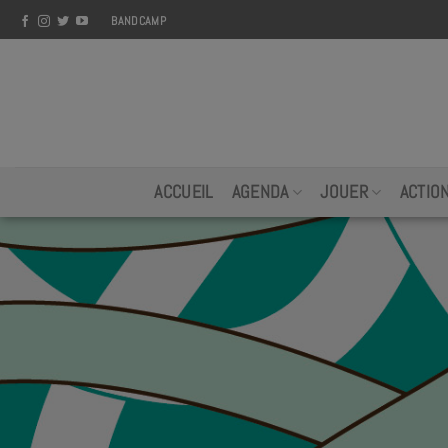
Skip
BANDCAMP
to
content
ACCUEIL
AGENDA
JOUER
ACTIO