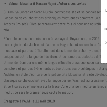
Salman Masalha & Hassan Najmi : Auteurs des textes
L
Si Kamilya Jubran et Sarah Murcia, contrebassiste et se connaissent de
l’occasion de collaborations artistiques fructueuses comptent un enre
N
Accords Croisés). Elles se retrouvent cette fois-ci pour une nouvelle « 
n
trio.
Réunis le temps d’une résidence à l’Abbaye de Royaumont, en 2015 avec
c
l’un originaire du Mashreq et l’autre du Maghreb, cet ensemble a réalis
musicaux et paroles. Officiellement dans le monde arabe il y a une langu
unique, qui est la langue de l’écriture, et de nombreux dialectes différen
Un monde réuni par une même langue officielle classique, cependant di
complexe et par des événements et évolutions socio-politiques historiqu
Andalus, un style d’écriture de la poésie dite Mouashahat a été dévelop
classique se chevauchait avec la langue parlée. Wasl est au croisement
et verticales et emmènera sur la trace d’une chanson inédite en langue
inédit : ce sera le premier sous cette formation.
Enregistré à l’AJMi le 11 avril 2019