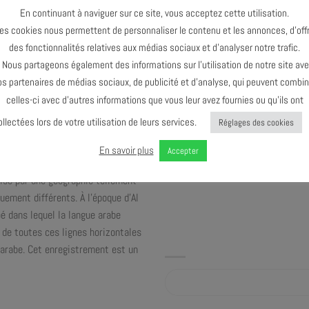
En continuant à naviguer sur ce site, vous acceptez cette utilisation.
es cookies nous permettent de personnaliser le contenu et les annonces, d’offr
puis plus de 15 ans et ont déjà eu
des fonctionnalités relatives aux médias sociaux et d’analyser notre trafic.
gistrement en duo (Nahoul’ – 2013,
ous partageons également des informations sur l’utilisation de notre site av
connection » (en arabe, Wasl) en
os partenaires de médias sociaux, de publicité et d’analyse, qui peuvent combin
celles-ci avec d’autres informations que vous leur avez fournies ou qu’ils ont
 2 poètes issus du monde arabe,
ollectées lors de votre utilisation de leurs services.
Réglages des cookies
é un projet qui rassemble éléments
e classique ou bien littéraire
En savoir plus
Accepter
ts, qui sont les langues parlées.
visé par une géographie tellement
ement différents. À l’époque d’Al
pé dans lequel la langue arabe
 de toutes ces lignes horizontales
 arabe. Cet enregistrement est un
Album sur bandcamp.com