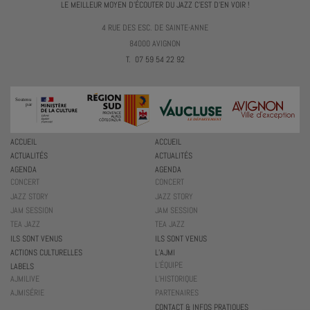
LE MEILLEUR MOYEN D'ÉCOUTER DU JAZZ C'EST D'EN VOIR !
4 RUE DES ESC. DE SAINTE-ANNE
84000 AVIGNON
T. 07 59 54 22 92
ACCUEIL
ACCUEIL
ACTUALITÉS
ACTUALITÉS
AGENDA
AGENDA
CONCERT
CONCERT
JAZZ STORY
JAZZ STORY
JAM SESSION
JAM SESSION
TEA JAZZ
TEA JAZZ
ILS SONT VENUS
ILS SONT VENUS
ACTIONS CULTURELLES
L’AJMI
L’ÉQUIPE
LABELS
AJMILIVE
L’HISTORIQUE
AJMISÉRIE
PARTENAIRES
CONTACT & INFOS PRATIQUES