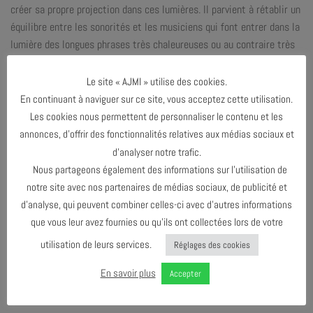
créer sa propre projection dans ces lumières. Il parvient à rétablir un
équilibre entre les sonorités et les musiciens qui font entrer dans la
lumière des longues phrases très chaleureuses ou au contraire très
froides comme des éclairages diffus qui viennent à la rencontre d’un
public conquis.
Le site « AJMI » utilise des cookies.
En continuant à naviguer sur ce site, vous acceptez cette utilisation.
Le saxophone de Maxime Atger transmet « des éclats sonores »
Les cookies nous permettent de personnaliser le contenu et les
comme si il était illuminé par des inspirations, des respirations
annonces, d’offrir des fonctionnalités relatives aux médias sociaux et
toutes en ombres et lumières. C’est un jeu volatile où les sonorités
d’analyser notre trafic.
vibrent avec intensité et ampleur.
Nous partageons également des informations sur l’utilisation de
Enregistré à l’AJMi le 19 juillet 2018
notre site avec nos partenaires de médias sociaux, de publicité et
d’analyse, qui peuvent combiner celles-ci avec d’autres informations
Parution : octobre 2018
que vous leur avez fournies ou qu’ils ont collectées lors de votre
Prise de son, mixage et mastering :
Bruno Levée, AV2R
utilisation de leurs services.
Réglages des cookies
Distribué par
:
Absilone
Création graphique :
Didier Mazellier
En savoir plus
Accepter