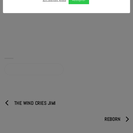
Album sur qobuz.com
THE WIND CRIES JIMI
REBORN