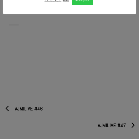
Création graphique
:
Didier Mazellier – Bon Caillou
AJMILIVE #46
AJMILIVE #47