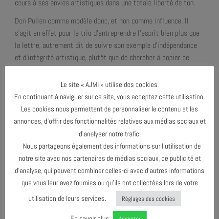
cours à ses envies artistiques dans une totale liberté de ton.
Don Pullen comme modèle donc, et non comme influence. Il
s’agit en effet pour le trio d’entreprendre l’esprit bien plus que
la lettre, autrement dit de suivre son exemple d’indépendance
et d’intégrité artistique, plutôt que de chercher à copier ce
grand pianiste. En ce sens, sans se priver d’interpréter à leur
manière certaines de ses compositions, les trois musiciens
Le site « AJMI » utilise des cookies.
proposent une musique qui leur est propre et qui repose sur une
En continuant à naviguer sur ce site, vous acceptez cette utilisation.
stratégie de l’affût. Ancrés dans l’instant. Ainsi, aucun ne sait à
Les cookies nous permettent de personnaliser le contenu et les
l’avance ce qui va être mis en avant par les deux autres :
annonces, d’offrir des fonctionnalités relatives aux médias sociaux et
composition de Don Pullen, autre thème, improvisation libre,
d’analyser notre trafic.
solo, duo, trio ?
Nous partageons également des informations sur l’utilisation de
notre site avec nos partenaires de médias sociaux, de publicité et
In Spirit est porté par le Collectif Freddy Moreron
d’analyse, qui peuvent combiner celles-ci avec d’autres informations
Enregistré à l’AJMi le 25 septembre 2025
que vous leur avez fournies ou qu’ils ont collectées lors de votre
Prise de son :
Bruno Levée
utilisation de leurs services.
Réglages des cookies
Mixage et mastering : Bruno Levée
En savoir plus
Accepter