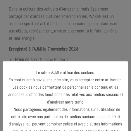
Dans la culture des Achuars d’Amazonie, mais également
partagé par d’autres cultures amérindiennes, WAKAN est un
principe spirituel attribué tant aux humains qu’aux plantes et
aux objets, représentant, mystérieusement, à la fois leur âme
et leur énergie.
Enregistré à l’AJMi le 7 novembre 2024
Prise de son :
Nicolas Baillard
Mixage et mastering :
Nicolas Baillard
Le site « AJMI » utilise des cookies.
Création graphique
:
Didier Mazellier – Bon Caillou
En continuant à naviguer sur ce site, vous acceptez cette utilisation.
Inspiré par la première partie du roman d’Alexandre Dumas, le
Les cookies nous permettent de personnaliser le contenu et les
trio Wakan nous invite à une expérience musicale dédiée à
annonces, d’offrir des fonctionnalités relatives aux médias sociaux et
l’exploration et à la création d’un répertoire original et
d’analyser notre trafic.
contemporain. L’auditeur est en effet d’emblée saisi par les
Nous partageons également des informations sur l’utilisation de
lignes mélodiques des compositions, évidentes, familières. Pour
notre site avec nos partenaires de médias sociaux, de publicité et
autant, chaque morceau recèle une structure complexe et
d’analyse, qui peuvent combiner celles-ci avec d’autres informations
unique. Un voyage exigeant et pourtant simple, aux multiples