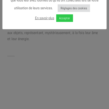
que vous leur avez fournies ou qu’ils ont collectées lors de votre
destinations!
utilisation de leurs services.
Réglages des cookies
Dans la culture des Achuars d’Amazonie, mais également
En savoir plus
Accepter
partagé par d’autres cultures amérindiennes, WAKAN est un
principe spirituel attribué tant aux humains qu’aux plantes et
aux objets, représentant, mystérieusement, à la fois leur âme
et leur énergie.