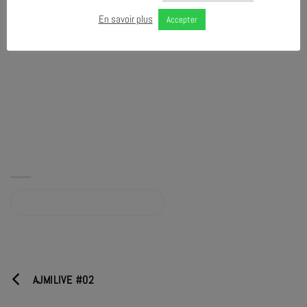
En savoir plus
Accepter
Album sur bandcamp.com
AJMILIVE #02