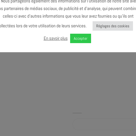
ous partageons également des informations sur l’utilisation de notre site av
rise de risque sincère et totale,
os partenaires de médias sociaux, de publicité et d’analyse, qui peuvent combin
is-à-vis de soi et des autres et
celles-ci avec d’autres informations que vous leur avez fournies ou qu’ils ont
sent. Être là, ici et maintenant, Et
ollectées lors de votre utilisation de leurs services.
Réglages des cookies
s en exergue dans la musique
n d’esprit bien identifiable qui se
En savoir plus
Accepter
o Bertrand
Album sur bandcamp.com