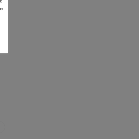
ec
er