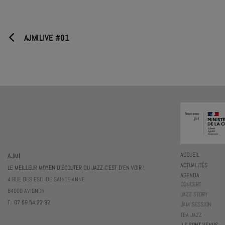
AJMILIVE #01
AJMI
ACCUEIL
ACTUALITÉS
LE MEILLEUR MOYEN D'ÉCOUTER DU JAZZ C'EST D'EN VOIR !
AGENDA
4 RUE DES ESC. DE SAINTE-ANNE
CONCERT
84000 AVIGNON
JAZZ STORY
T. 07 59 54 22 92
JAM SESSION
TEA JAZZ