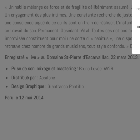
N
« Un habile mélange de force et de fragilité délibérément assumé, Une p
n
Un engagement des plus intimes, Une constante recherche de justesse v
une conscience aiguë de ce qu’ils sont en train de réaliser, L’instant pré
c
ce travail du son. Permanent. Obsédant. Vital. Toutes ces notions mise
improvisée constituent pour moi une sorte d’ « habitus », une dispositio
retrouve chez nombre de grands musiciens, tout style confondu. » Brun
Enregistré « live » au Domaine St-Pierre d’Escarvaillac, 22 mars 2013.
Prise de son, mixage et mastering :
Bruno Levée, AV2R
Distribué par :
Absilone
Design Graphique :
Gianfranco Pontillo
Paru le 12 mai 2014