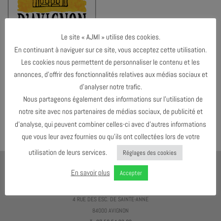
Le site « AJMI » utilise des cookies.
En continuant à naviguer sur ce site, vous acceptez cette utilisation.
Les cookies nous permettent de personnaliser le contenu et les
annonces, d’offrir des fonctionnalités relatives aux médias sociaux et
d’analyser notre trafic.
Both comments and trackbacks are currently closed.
Nous partageons également des informations sur l’utilisation de
←
Précédent
notre site avec nos partenaires de médias sociaux, de publicité et
Suivant
→
d’analyse, qui peuvent combiner celles-ci avec d’autres informations
que vous leur avez fournies ou qu’ils ont collectées lors de votre
utilisation de leurs services.
Réglages des cookies
AJMI
En savoir plus
Accepter
LE MEILLEUR MOYEN D'ÉCOUTER DU JAZZ C'EST D'EN VOIR !
4 RUE DES ESC. DE SAINTE-ANNE
84000 AVIGNON