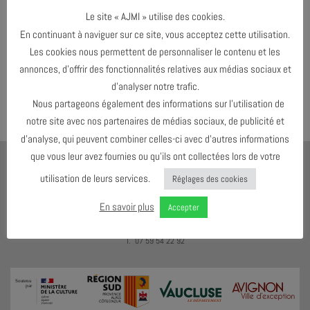
Le site « AJMI » utilise des cookies.
En continuant à naviguer sur ce site, vous acceptez cette utilisation.
Les cookies nous permettent de personnaliser le contenu et les
Both comments and trackbacks are currently closed.
annonces, d’offrir des fonctionnalités relatives aux médias sociaux et
←
Précédent
d’analyser notre trafic.
Suivant
→
Nous partageons également des informations sur l’utilisation de
notre site avec nos partenaires de médias sociaux, de publicité et
d’analyse, qui peuvent combiner celles-ci avec d’autres informations
que vous leur avez fournies ou qu’ils ont collectées lors de votre
AJMI
utilisation de leurs services.
Réglages des cookies
LE MEILLEUR MOYEN D'ÉCOUTER DU JAZZ C'EST D'EN VOIR !
En savoir plus
Accepter
4 RUE DES ESC. DE SAINTE-ANNE
84000 AVIGNON
T. 07 59 54 22 92