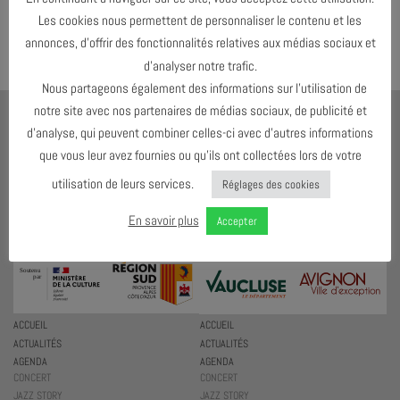
←
Précédent
Les cookies nous permettent de personnaliser le contenu et les
Suivant
→
annonces, d’offrir des fonctionnalités relatives aux médias sociaux et
d’analyser notre trafic.
Nous partageons également des informations sur l’utilisation de
notre site avec nos partenaires de médias sociaux, de publicité et
AJMI
d’analyse, qui peuvent combiner celles-ci avec d’autres informations
LE MEILLEUR MOYEN D'ÉCOUTER DU JAZZ C'EST D'EN VOIR !
que vous leur avez fournies ou qu’ils ont collectées lors de votre
4 RUE DES ESC. DE SAINTE-ANNE
utilisation de leurs services.
Réglages des cookies
84000 AVIGNON
En savoir plus
T. 07 59 54 22 92
Accepter
ACCUEIL
ACCUEIL
ACTUALITÉS
ACTUALITÉS
AGENDA
AGENDA
CONCERT
CONCERT
JAZZ STORY
JAZZ STORY