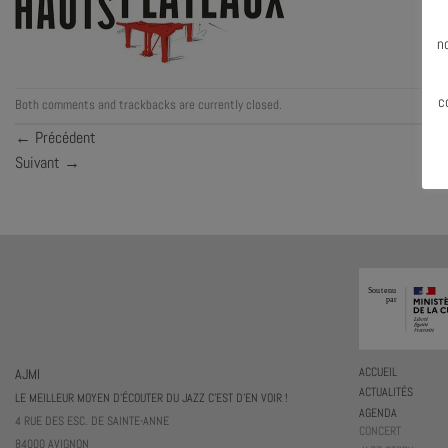
N
n
c
Both comments and trackbacks are currently closed.
←
Précédent
Suivant
→
AJMI
ACCUEIL
ACTUALITÉS
LE MEILLEUR MOYEN D'ÉCOUTER DU JAZZ C'EST D'EN VOIR !
AGENDA
4 RUE DES ESC. DE SAINTE-ANNE
CONCERT
84000 AVIGNON