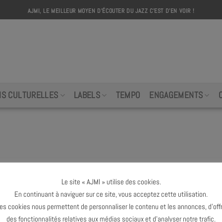
AJMI, LE MEILLEUR MOYEN D'ÉCOUTER DU JAZZ C'EST D'EN VOIR !
AJMI
NS CULTURELLES
LABELS
TEMPO
ENGAGEMENTS
Le site « AJMI » utilise des cookies.
En continuant à naviguer sur ce site, vous acceptez cette utilisation.
es cookies nous permettent de personnaliser le contenu et les annonces, d’offr
des fonctionnalités relatives aux médias sociaux et d’analyser notre trafic.