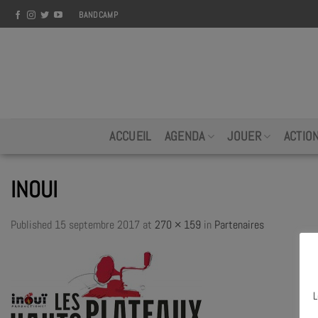
Skip
BANDCAMP
to
content
ACCUEIL
AGENDA
JOUER
ACTIO
INOUI
Published
15 septembre 2017
at
270 × 159
in
Partenaires
L