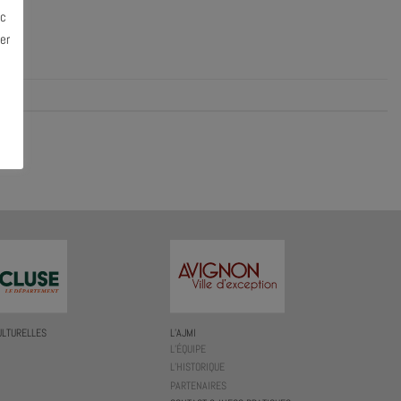
ec
er
ULTURELLES
L’AJMI
L’ÉQUIPE
L’HISTORIQUE
PARTENAIRES