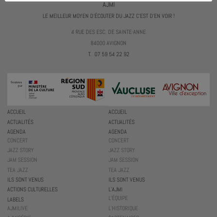
AJMI
LE MEILLEUR MOYEN D'ÉCOUTER DU JAZZ C'EST D'EN VOIR !
4 RUE DES ESC. DE SAINTE-ANNE
84000 AVIGNON
T. 07 59 54 22 92
ACCUEIL
ACCUEIL
ACTUALITÉS
ACTUALITÉS
AGENDA
AGENDA
CONCERT
CONCERT
JAZZ STORY
JAZZ STORY
JAM SESSION
JAM SESSION
TEA JAZZ
TEA JAZZ
ILS SONT VENUS
ILS SONT VENUS
ACTIONS CULTURELLES
L’AJMI
L’ÉQUIPE
LABELS
AJMILIVE
L’HISTORIQUE