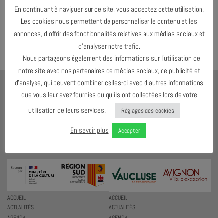
Both comments and trackbacks are currently closed.
En continuant à naviguer sur ce site, vous acceptez cette utilisation.
Les cookies nous permettent de personnaliser le contenu et les
←
Précédent
annonces, d’offrir des fonctionnalités relatives aux médias sociaux et
Suivant
→
d’analyser notre trafic.
Nous partageons également des informations sur l’utilisation de
notre site avec nos partenaires de médias sociaux, de publicité et
d’analyse, qui peuvent combiner celles-ci avec d’autres informations
AJMI
que vous leur avez fournies ou qu’ils ont collectées lors de votre
LE MEILLEUR MOYEN D'ÉCOUTER DU JAZZ C'EST D'EN VOIR !
utilisation de leurs services.
Réglages des cookies
4 RUE DES ESC. DE SAINTE-ANNE
84000 AVIGNON
En savoir plus
Accepter
T. 07 59 54 22 92
ACCUEIL
ACCUEIL
ACTUALITÉS
ACTUALITÉS
AGENDA
AGENDA