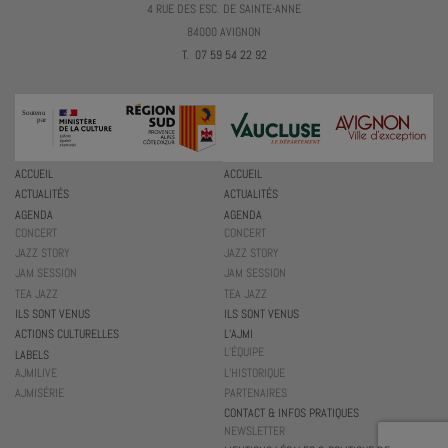
4 RUE DES ESC. DE SAINTE-ANNE
84000 AVIGNON
T. 07 59 54 22 92
ACCUEIL
ACCUEIL
ACTUALITÉS
ACTUALITÉS
AGENDA
AGENDA
CONCERT
CONCERT
JAZZ STORY
JAZZ STORY
JAM SESSION
JAM SESSION
TEA JAZZ
TEA JAZZ
ILS SONT VENUS
ILS SONT VENUS
ACTIONS CULTURELLES
L’AJMI
L’ÉQUIPE
LABELS
AJMILIVE
L’HISTORIQUE
AJMISÉRIE
PARTENAIRES
CONTACT & INFOS PRATIQUES
NEWSLETTER