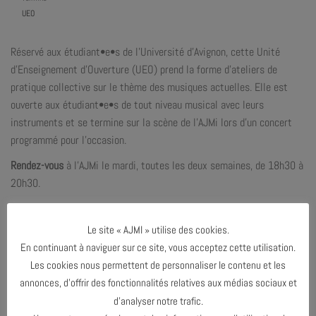
UEO
Réservé aux étudiant•e•s de l’Université d’Avignon, cette Unité
d’Enseignement d’Ouverture (UEO) prend la forme d’ateliers de
pratique collective sur le thème des musiques actuelles. Elle est
ouverte aux étudiant•e•s de tout niveau musical avec leurs
instruments et se termine sur la scène de l’AJMi lors d’un concert
programmé pour l’occasion.
Rendez-vous
à l’AJMi le mardi, toutes les deux semaines, de 18h30 à
20h30.
Le site « AJMI » utilise des cookies.
En continuant à naviguer sur ce site, vous acceptez cette utilisation.
Les cookies nous permettent de personnaliser le contenu et les
PARTAGER & COMMENTER
annonces, d’offrir des fonctionnalités relatives aux médias sociaux et
d’analyser notre trafic.