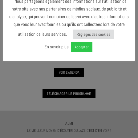
Nous partageons également des informations sur l’utilisation de
notre site avec nos partenaires de médias sociaux, de publicité et
d’analyse, qui peuvent combiner celles-ci avec d’autres informations
que vous leur avez fournies ou qu’ils ont collectées lors de votre
MOAB
utilisation de leurs services.
Réglages des cookies
En savoir plus
MASTERCLASS #3 - ANDY EMLER
Accepter
VOIR L'AGENDA
TÉLÉCHARGER LE PROGRAMME
AJMI
LE MEILLEUR MOYEN D'ÉCOUTER DU JAZZ C'EST D'EN VOIR !