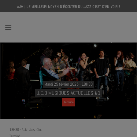
Skip
AJMI, LE MEILLEUR MOYEN D'ÉCOUTER DU JAZZ C'EST D'EN VOIR !
to
content
AJMI
Mardi 25 février 2025 - 18H30
U.E.O MUSIQUES ACTUELLES #1
Terminé
18H30
-
AJMi Jazz Club
Terminé