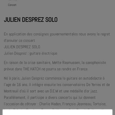
Concert
JULIEN DESPREZ SOLO
En application des consignes gouvernementales nous avons le regret
d’annuler ce concert
JULIEN DESPREZ SOLO
Julien Desprez : guitare électrique
En raison de la crise sanitaire, Mette Rasmussen, la saxophoniste
prévue dans THE HATCH ne pourra se rendre en France.
Né à paris, Julien Desprez commence la guitare en autodidacte à
l’age de 16 ans. Il intègre ensuite les conservatoires De Yerres et de
Montreuil d’où il sort avec un D.E.M et une médaille d’or jazz.
Parallèlement, il participe a divers concerts qui lui donnent
l’occasion de côtoyer : Charlie Haden, François Jeanneau, Tortoise,
Louis Sclavis, Stephane Payen, Guillaume Orti, Benoit Delbecq, Han