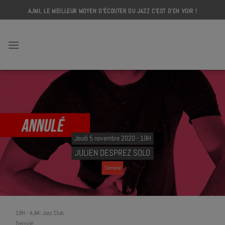
Skip
AJMI, LE MEILLEUR MOYEN D'ÉCOUTER DU JAZZ C'EST D'EN VOIR !
to
content
AJMI
Jeudi 5 novembre 2020 - 19H
JULIEN DESPREZ SOLO
Terminé
19H
-
AJMi Jazz Club
Terminé