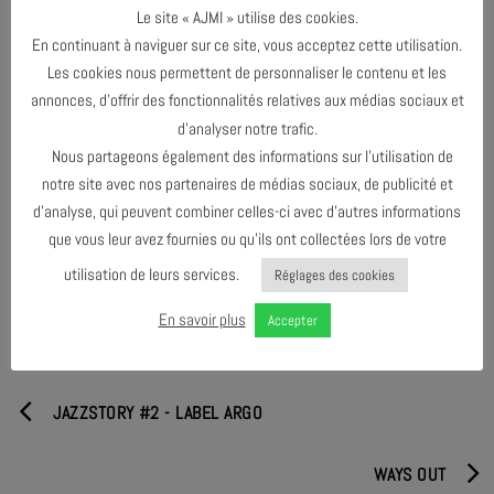
Bennink, Edward Perraud, Eve Risser, Mederic Collignon, Magic Malik,
Le site « AJMI » utilise des cookies.
Emmanuel Bex, Hasse Poulsen…
En continuant à naviguer sur ce site, vous acceptez cette utilisation.
Doué et prolixe, sa pratique s’ouvre à toutes les expérimentations.
Les cookies nous permettent de personnaliser le contenu et les
Dans notre salle, le port du masque est obligatoire.
annonces, d’offrir des fonctionnalités relatives aux médias sociaux et
d’analyser notre trafic.
Nous partageons également des informations sur l’utilisation de
notre site avec nos partenaires de médias sociaux, de publicité et
d’analyse, qui peuvent combiner celles-ci avec d’autres informations
PARTAGER & COMMENTER
que vous leur avez fournies ou qu’ils ont collectées lors de votre
utilisation de leurs services.
Réglages des cookies
En savoir plus
Accepter
JAZZSTORY #2 - LABEL ARGO
WAYS OUT