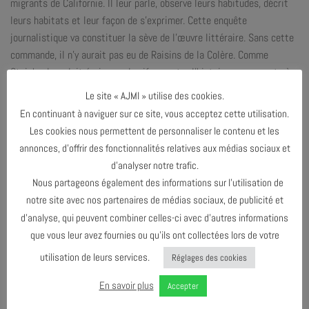
migrants de Californie. Il leur parle, observe leurs habitudes, décrit
leurs habitats et leur façon de s’exprimer. Cette enquête
journalistique va constituer la sève de l’œuvre littéraire. Sans cette
commande, il n’y aurait pas eu de Raisins de la Colère. Comme
Steinbeck voulait écrire sur le vif, raconter l’histoire au moment où
elle se fait, il n’a mis que cent jours pour boucler son récit. Roman
Le site « AJMI » utilise des cookies.
populaire, Les Raisins de la colère est aussi un brûlot politique et
En continuant à naviguer sur ce site, vous acceptez cette utilisation.
écologique. L’auteur y dénonce la mécanisation du travail qui éloigne
Les cookies nous permettent de personnaliser le contenu et les
le paysan de son environnement, la surexploitation des sols et leur
annonces, d’offrir des fonctionnalités relatives aux médias sociaux et
contrôle par des banques sans visage.
d’analyser notre trafic.
Cette œuvre a fait scandale aux Etats-Unis lors de sa parution en
Nous partageons également des informations sur l’utilisation de
1939. Plus de 80 ans plus tard, les thèmes traités restent
notre site avec nos partenaires de médias sociaux, de publicité et
d’actualité.
d’analyse, qui peuvent combiner celles-ci avec d’autres informations
Tarif unique : 12€
que vous leur avez fournies ou qu’ils ont collectées lors de votre
17h : Début du concert
utilisation de leurs services.
Réglages des cookies
En savoir plus
Accepter