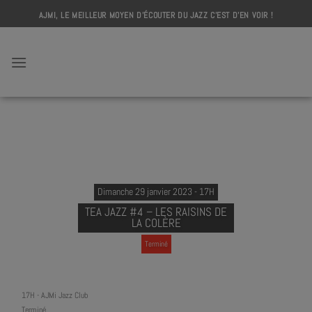
Skip
AJMI, LE MEILLEUR MOYEN D'ÉCOUTER DU JAZZ C'EST D'EN VOIR !
to
content
AJMI
Dimanche 29 janvier 2023 - 17H
TEA JAZZ #4 – LES RAISINS DE
LA COLÈRE
Terminé
17H
-
AJMi Jazz Club
Terminé