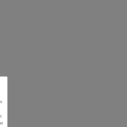
ir
ec
er