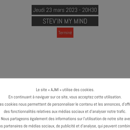
Jeudi 23 mars 2023 - 20H30
STEV’IN MY MIND
Terminé
Y MIND - FABRICE MARTINEZ QUARTET
Le site « AJMI » utilise des cookies.
En continuant à naviguer sur ce site, vous acceptez cette utilisation.
es cookies nous permettent de personnaliser le contenu et les annonces, d’offr
 : basse
des fonctionnalités relatives aux médias sociaux et d’analyser notre trafic.
 : guitare
ous partageons également des informations sur l’utilisation de notre site av
aviers
os partenaires de médias sociaux, de publicité et d’analyse, qui peuvent combin
: batterie