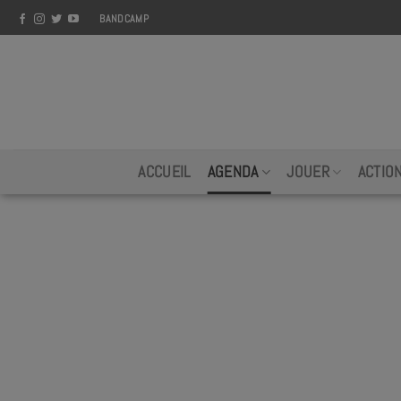
Skip
BANDCAMP
to
content
ACCUEIL
AGENDA
JOUER
ACTIO