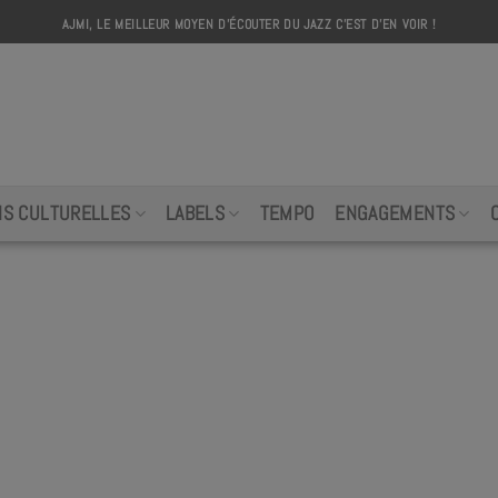
AJMI, LE MEILLEUR MOYEN D'ÉCOUTER DU JAZZ C'EST D'EN VOIR !
AJMI
NS CULTURELLES
LABELS
TEMPO
ENGAGEMENTS