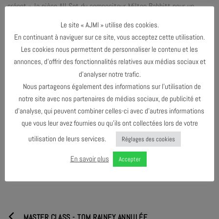
créent » la pièce All Set du compositeur Milton Babbitt pour un
combo de jazz. Nous sommes en pleine naissance du «3ème
Le site « AJMI » utilise des cookies.
courant» et les frontières entre jazz et musiques contemporaines
En continuant à naviguer sur ce site, vous acceptez cette utilisation.
trouvent déjà des démolisseurs patentés. Si cette oeuvre est écrite
Les cookies nous permettent de personnaliser le contenu et les
pour octet de jazz, elle sera évoquée et prolongée ici en quartet
annonces, d’offrir des fonctionnalités relatives aux médias sociaux et
seulement, comme un work in progress tenu sur le feu par quatre
d’analyser notre trafic.
voix uniques du jazz actuel, un jazz à l’écoute de l’autre et des
Nous partageons également des informations sur l’utilisation de
multiples courants apparus au cours des soixante dernières années.
notre site avec nos partenaires de médias sociaux, de publicité et
d’analyse, qui peuvent combiner celles-ci avec d’autres informations
que vous leur avez fournies ou qu’ils ont collectées lors de votre
PARTAGER & COMMENTER
utilisation de leurs services.
Réglages des cookies
En savoir plus
Accepter
MASTER CLASS - TOM RAINEY ANNULÉE