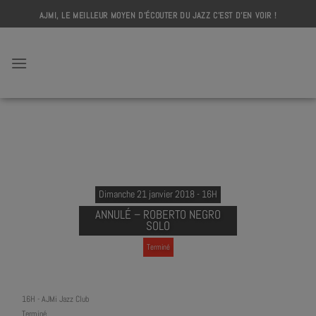
Skip
AJMI, LE MEILLEUR MOYEN D'ÉCOUTER DU JAZZ C'EST D'EN VOIR !
to
content
AJMI
Dimanche 21 janvier 2018 - 16H
ANNULÉ – ROBERTO NEGRO
SOLO
Terminé
16H
-
AJMi Jazz Club
Terminé