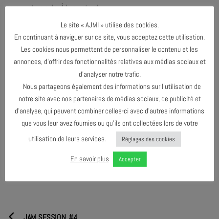
rarement en solo. À bon entendeur…
Le site « AJMI » utilise des cookies.
MASTER CLASS de Roberto Negro, le samedi 20 janvier de 14h à 17h,
En continuant à naviguer sur ce site, vous acceptez cette utilisation.
au Conservatoire à Rayonnement Régional du Grand Avignon, sur
inscription.
Les cookies nous permettent de personnaliser le contenu et les
annonces, d’offrir des fonctionnalités relatives aux médias sociaux et
d’analyser notre trafic.
Uniquement les dimanches du mois de Janvier, écoutez du jazz à
Nous partageons également des informations sur l’utilisation de
l’heure du Thé !
notre site avec nos partenaires de médias sociaux, de publicité et
d’analyse, qui peuvent combiner celles-ci avec d’autres informations
que vous leur avez fournies ou qu’ils ont collectées lors de votre
PARTAGER & COMMENTER
utilisation de leurs services.
Réglages des cookies
En savoir plus
Accepter
JAM SESSION #4