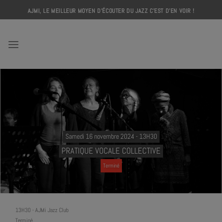
Skip
AJMI, LE MEILLEUR MOYEN D'ÉCOUTER DU JAZZ C'EST D'EN VOIR !
to
content
AJMI
Samedi 16 novembre 2024 - 13H30
PRATIQUE VOCALE COLLECTIVE
Terminé
13H30
-
AJMi Jazz Club
Terminé