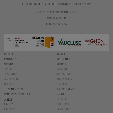
LE MEILLEUR MOYEN D'ÉCOUTER DU JAZZ C'EST D'EN VOIR !
4 RUE DES ESC. DE SAINTE-ANNE
84000 AVIGNON
T. 07 59 54 22 92
ACCUEIL
ACCUEIL
ACTUALITÉS
ACTUALITÉS
AGENDA
AGENDA
CONCERT
CONCERT
JAZZ STORY
JAZZ STORY
JAM SESSION
JAM SESSION
TEA JAZZ
TEA JAZZ
ILS SONT VENUS
ILS SONT VENUS
ACTIONS CULTURELLES
L’AJMI
L’ÉQUIPE
LABELS
AJMILIVE
L’HISTORIQUE
AJMISÉRIE
PARTENAIRES