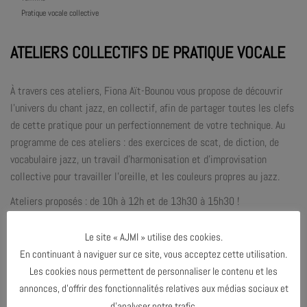
Pratique vocale collective
ATELIERS COLLECTIFS DE PRATIQUE VOCALE
À travers ces ateliers,
Fiona Aït-Bounou
vous propose de découvrir
l’univers du chant jazz, en collectif, afin de partager toutes les clefs
de cette pratique pour un perfectionnement de votre technique. Au
programme de ces ateliers : des exercices de scat, de diction, de
vocabulaire jazz, un travail d’harmonisation et d’improvisation
collective pour travailler l’oreille, et les couleurs propres au jazz.
Ateliers proposés :
de 10h à 12h et de 13h30 à 15h30 !
Le site « AJMI » utilise des cookies.
En continuant à naviguer sur ce site, vous acceptez cette utilisation.
Les cookies nous permettent de personnaliser le contenu et les
annonces, d’offrir des fonctionnalités relatives aux médias sociaux et
PARTAGER & COMMENTER
d’analyser notre trafic.