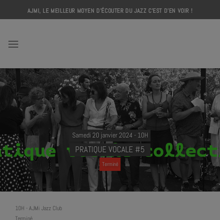
Skip
AJMI, LE MEILLEUR MOYEN D'ÉCOUTER DU JAZZ C'EST D'EN VOIR !
to
content
AJMI
Samedi 20 janvier 2024 - 10H
PRATIQUE VOCALE #5
Terminé
10H
-
AJMi Jazz Club
Terminé