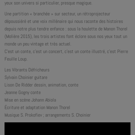
yeux son univers si particulier, presque magique.
Une partition « branchée » sur secteur, un rétroprojecteur
dépoussiéré et une voix millénaire qui nous raconte des histoires
depuis notre plus tendre enfance : sous la houlette de Manon Thorel
(Molière 2015), les trois artistes font éclore sous nos yeux tout un
monde un peu vintage et très actuel.
C’est un conte, c’est un concert, c’est un conte illustré, c’est Pierre
Feuille Loup.
Les Vibrants Défricheurs
Sylvain Choinier guitare
Lison De Ridder dessin, animation, conte
Jeanne Gogny conte
Mise en scène Johann Abiola
Écriture et adaptation Manon Thorel
Musique S. Prokofiev ; arrangements S. Choinier