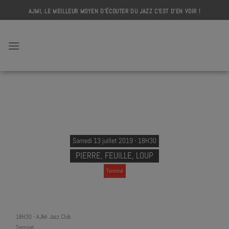
Skip
AJMI, LE MEILLEUR MOYEN D'ÉCOUTER DU JAZZ C'EST D'EN VOIR !
to
content
AJMI
Samedi 13 juillet 2019 - 18H30
PIERRE, FEUILLE, LOUP
Terminé
18H30
-
AJMi Jazz Club
Terminé