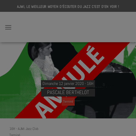
Skip
AJMI, LE MEILLEUR MOYEN D'ÉCOUTER DU JAZZ C'EST D'EN VOIR !
to
content
AJMI
Dimanche 12 janvier 2020 - 16H
PASCALE BERTHELOT
Terminé
16H
-
AJMi Jazz Club
Terminé