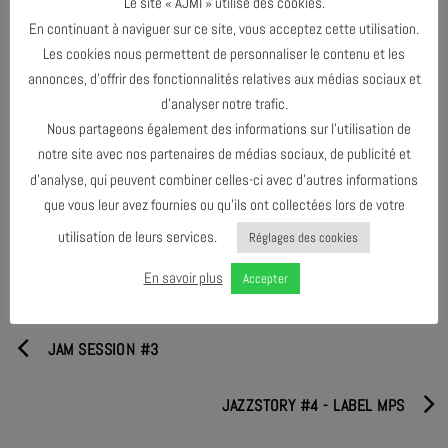
Le site « AJMI » utilise des cookies.
expérience d’enregistrement discographique. Son répertoire très
En continuant à naviguer sur ce site, vous acceptez cette utilisation.
ouvert et aventureux dessine au fil des années une sensibilité
Les cookies nous permettent de personnaliser le contenu et les
teintée d’éclectisme baroque. Un enregistrement sortira très bientôt
annonces, d’offrir des fonctionnalités relatives aux médias sociaux et
sur le Label La Buissonne.
d’analyser notre trafic.
Nous partageons également des informations sur l’utilisation de
notre site avec nos partenaires de médias sociaux, de publicité et
d’analyse, qui peuvent combiner celles-ci avec d’autres informations
PARTAGER & COMMENTER
que vous leur avez fournies ou qu’ils ont collectées lors de votre
utilisation de leurs services.
Réglages des cookies
En savoir plus
Accepter
JAM SESSION #3
JAZZSTORY #4 - LABEL MPS