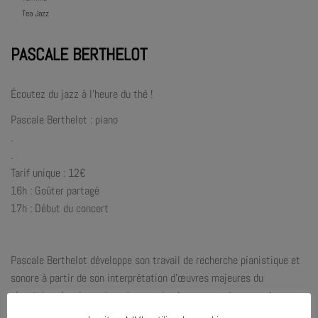
Tea Jazz
PASCALE BERTHELOT
Écoutez du jazz à l’heure du thé !
Pascale Berthelot : piano
.
.
Tarif unique : 12€
16h : Goûter partagé
17h : Début du concert
Pascale Berthelot développe son travail de recherche pianistique et
sonore à partir de son interprétation d’œuvres majeures du
répertoire classique et contemporain, de sa rencontre avec de
nombreux compositeurs, artistes de différentes disciplines et de son