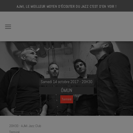
Skip
AJMI, LE MEILLEUR MOYEN D'ÉCOUTER DU JAZZ C'EST D'EN VOIR !
to
content
AJMI
Samedi 14 octobre 2017 - 20H30
ÓMUN
Terminé
20H30
-
AJMi Jazz Club
Terminé