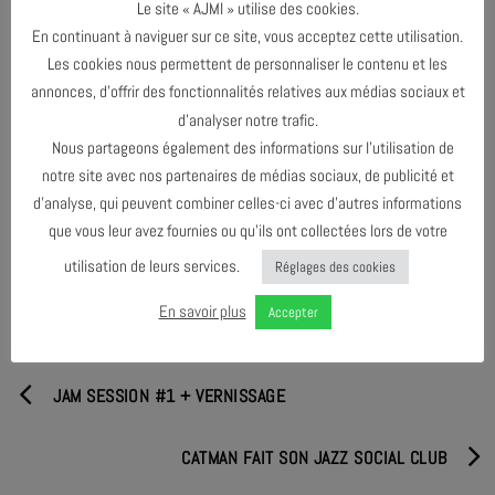
Le site « AJMI » utilise des cookies.
Alpes-Côte d’Azur, Le Département de Vaucluse, la Spedidam, l’Adami
En continuant à naviguer sur ce site, vous acceptez cette utilisation.
et la Copie Privée.
Les cookies nous permettent de personnaliser le contenu et les
MASTER CLASS du groupe de 14h à 17h, à l’ajmi jazz club, sur
annonces, d’offrir des fonctionnalités relatives aux médias sociaux et
inscription.
d’analyser notre trafic.
Nous partageons également des informations sur l’utilisation de
notre site avec nos partenaires de médias sociaux, de publicité et
d’analyse, qui peuvent combiner celles-ci avec d’autres informations
PARTAGER & COMMENTER
que vous leur avez fournies ou qu’ils ont collectées lors de votre
utilisation de leurs services.
Réglages des cookies
En savoir plus
Accepter
JAM SESSION #1 + VERNISSAGE
CATMAN FAIT SON JAZZ SOCIAL CLUB