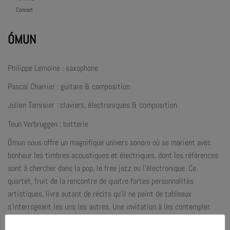
Concert
ÓMUN
Philippe Lemoine : saxophone
Pascal Charrier : guitare & composition
Julien Tamisier : claviers, électroniques & composition
Teun Verbruggen : batterie
Ómun nous offre un magnifique univers sonore où se marient avec
bonheur les timbres acoustiques et électriques, dont les références
sont à chercher dans la pop, le free jazz ou l’électronique. Ce
quartet, fruit de la rencontre de quatre fortes personnalités
artistiques, livre autant de récits qu’il ne peint de tableaux
s’interrogeant les uns les autres. Une invitation à les contempler.
Naï Nô Production est soutenu par la DRAC et la Région Provence-